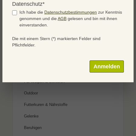
Home
Für Hunde
Anwendungsgebiete
Datenschutz*
Magen & Darm
Ich habe die
Datenschutzbestimmungen
zur Kenntnis
genommen und die
AGB
gelesen und bin mit ihnen
einverstanden.
Die mit einem Stern (*) markierten Felder sind
Pflichtfelder.
Für Hunde
Anwendungsgebiete
Anmelden
Haut & Fell
Für Welpen & Senioren
Outdoor
Futterkuren & Nährstoffe
Gelenke
Beruhigen