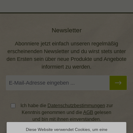
Newsletter
Abonniere jetzt einfach unseren regelmäßig
erscheinenden Newsletter und du wirst stets unter
den Ersten sein über neue Produkte und Angebote
informiert zu werden.
Ich habe die
Datenschutzbestimmungen
zur
Kenntnis genommen und die
AGB
gelesen
und bin mit ihnen einverstanden.
Diese Website verwendet Cookies, um eine