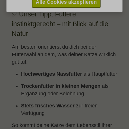
Alle Cookies akzeptieren
✅ Unser Tipp: Füttere
instinktgerecht – mit Blick auf die
Natur
Am besten orientierst du dich bei der
Futterwahl an dem, was deiner Katze wirklich
gut tut:
Hochwertiges Nassfutter
als Hauptfutter
Trockenfutter in kleinen Mengen
als
Ergänzung oder Belohnung
Stets frisches Wasser
zur freien
Verfügung
So kommt deine Katze dem Lebensstil ihrer